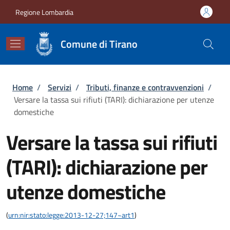
Salta al contenuto principale
Skip to footer content
Regione Lombardia
Comune di Tirano
Briciole di pane
Home
/
Servizi
/
Tributi, finanze e contravvenzioni
/
Versare la tassa sui rifiuti (TARI): dichiarazione per utenze
domestiche
Versare la tassa sui rifiuti
(TARI): dichiarazione per
utenze domestiche
(
urn:nir:stato:legge:2013-12-27;147~art1
)