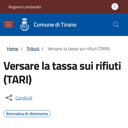
Salta al contenuto principale
Skip to footer content
Regione Lombardia
Comune di Tirano
Briciole di pane
Home
/
Tributi
/
Versare la tassa sui rifiuti (TARI)
Versare la tassa sui rifiuti
(TARI)
Condividi
Normativa di riferimento