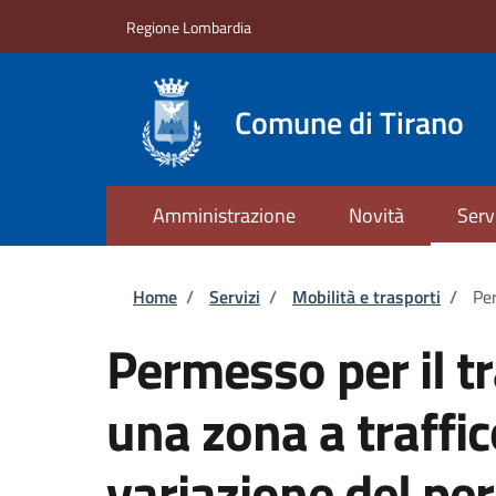
Salta al contenuto principale
Skip to footer content
Regione Lombardia
Comune di Tirano
Amministrazione
Novità
Serv
Briciole di pane
Home
/
Servizi
/
Mobilità e trasporti
/
Per
Permesso per il tr
una zona a traffic
variazione del p