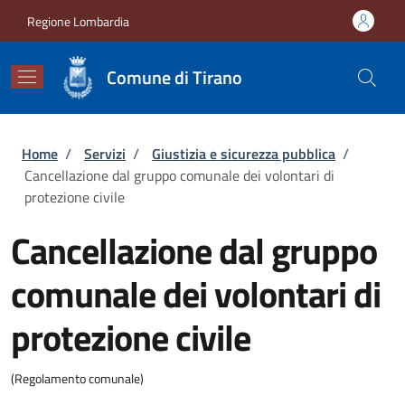
Salta al contenuto principale
Skip to footer content
Regione Lombardia
Comune di Tirano
Briciole di pane
Home
/
Servizi
/
Giustizia e sicurezza pubblica
/
Cancellazione dal gruppo comunale dei volontari di
protezione civile
Cancellazione dal gruppo
comunale dei volontari di
protezione civile
(Regolamento comunale)