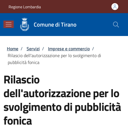
Salta al contenuto principale
Skip to footer content
Regione Lombardia
Comune di Tirano
Briciole di pane
Home
/
Servizi
/
Imprese e commercio
/
Rilascio dell'autorizzazione per lo svolgimento di
pubblicità fonica
Rilascio
dell'autorizzazione per lo
svolgimento di pubblicità
fonica