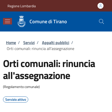
Salta al contenuto principale
Skip to footer content
Regione Lombardia
Comune di Tirano
Briciole di pane
Home
/
Servizi
/
Appalti pubblici
/
Orti comunali: rinuncia all'assegnazione
Orti comunali: rinuncia
all'assegnazione
(Regolamento comunale)
Servizio attivo