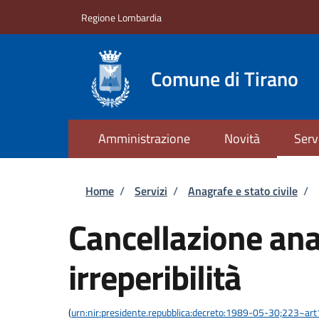
Salta al contenuto principale
Skip to footer content
Regione Lombardia
Comune di Tirano
Amministrazione
Novità
Serv
Briciole di pane
Home
/
Servizi
/
Anagrafe e stato civile
/
Cancellazione ana
irreperibilità
(
urn:nir:presidente.repubblica:decreto:1989-05-30;223~ar