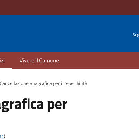
Seg
izi
Vivere il Comune
Cancellazione anagrafica per irreperibilità
grafica per
t11
)