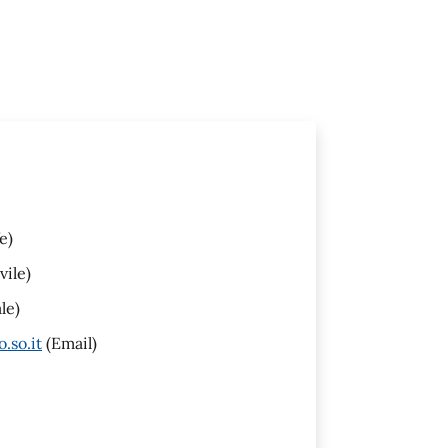
e)
vile)
le)
.so.it
(Email)