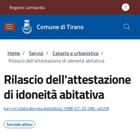
Salta al contenuto principale
Skip to footer content
Regione Lombardia
Comune di Tirano
Briciole di pane
Home
/
Servizi
/
Catasto e urbanistica
/
Rilascio dell'attestazione di idoneità abitativa
Rilascio dell'attestazione
di idoneità abitativa
(
urn:nir:stato:decreto.legislativo:1998-07-25;286~art29
)
Servizio attivo