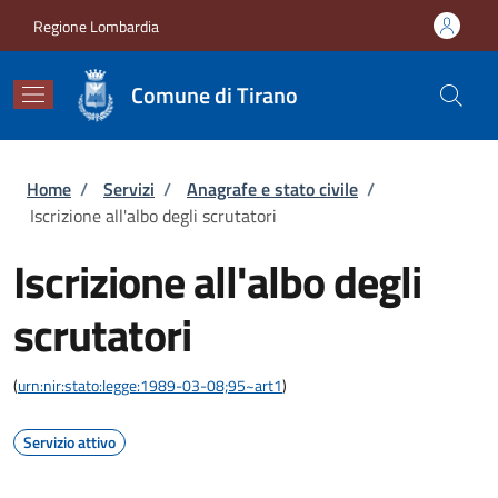
Salta al contenuto principale
Skip to footer content
Regione Lombardia
Comune di Tirano
Briciole di pane
Home
/
Servizi
/
Anagrafe e stato civile
/
Iscrizione all'albo degli scrutatori
Iscrizione all'albo degli
scrutatori
(
urn:nir:stato:legge:1989-03-08;95~art1
)
Servizio attivo