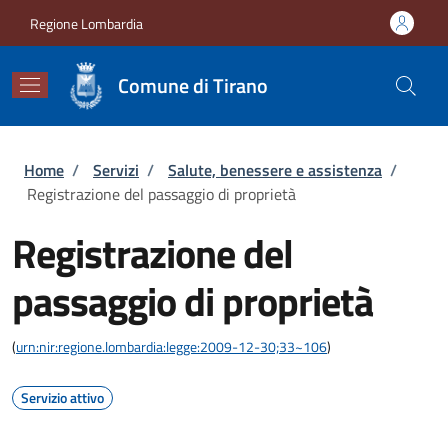
Salta al contenuto principale
Skip to footer content
Regione Lombardia
Comune di Tirano
Briciole di pane
Home
/
Servizi
/
Salute, benessere e assistenza
/
Registrazione del passaggio di proprietà
Registrazione del
passaggio di proprietà
(
urn:nir:regione.lombardia:legge:2009-12-30;33~106
)
Servizio attivo