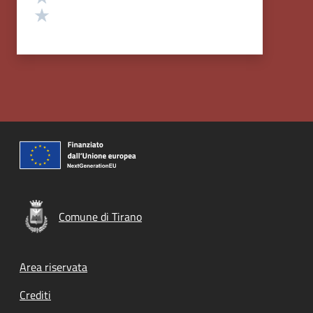
Valuta 1 stelle su 5
Comune di Tirano
Footer menu
Area riservata
Crediti