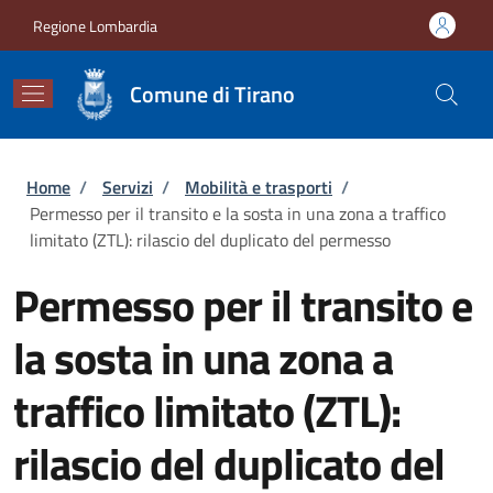
Salta al contenuto principale
Skip to footer content
Regione Lombardia
Comune di Tirano
Briciole di pane
Home
/
Servizi
/
Mobilità e trasporti
/
Permesso per il transito e la sosta in una zona a traffico
limitato (ZTL): rilascio del duplicato del permesso
Permesso per il transito e
la sosta in una zona a
traffico limitato (ZTL):
rilascio del duplicato del