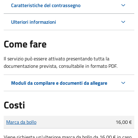
Caratteristiche del contrassegno
Ulteriori informazioni
Come fare
Il servizio può essere attivato presentando tutta la
documentazione prevista, consultabile in formato PDF.
Moduli da compilare e documenti da allegare
Costi
Tipo di pagamento
Importo
Marca da bollo
16,00 €
Viene richiesta un'ulteriore marca da bollo da 16,00 € in caso