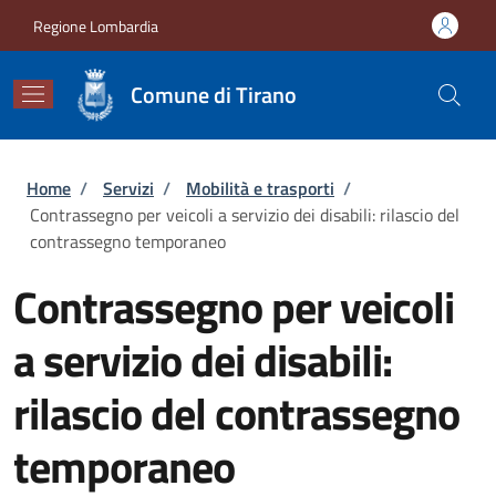
Salta al contenuto principale
Skip to footer content
Regione Lombardia
Comune di Tirano
Briciole di pane
Home
/
Servizi
/
Mobilità e trasporti
/
Contrassegno per veicoli a servizio dei disabili: rilascio del
contrassegno temporaneo
Contrassegno per veicoli
a servizio dei disabili:
rilascio del contrassegno
temporaneo