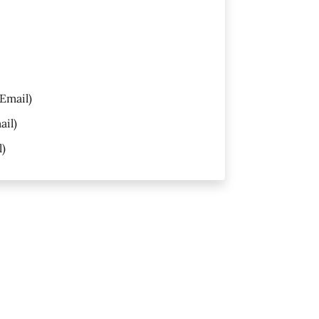
Email)
ail)
l)