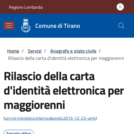
Salta al contenuto principale
Skip to footer content
Regione Lombardia
Comune di Tirano
Briciole di pane
Home
/
Servizi
/
Anagrafe e stato civile
/
Rilascio della carta d'identità elettronica per maggiorenni
Rilascio della carta
d'identità elettronica per
maggiorenni
(
urn:nir:ministero.interno:decreto:2015-12-23~art4
)
Servizio attivo