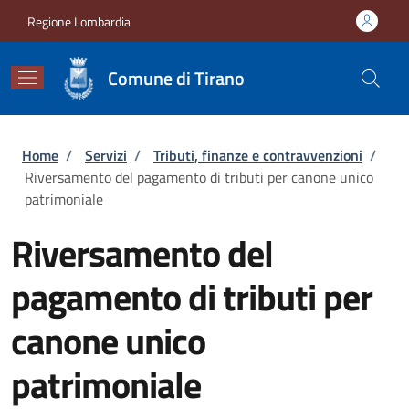
Salta al contenuto principale
Skip to footer content
Regione Lombardia
Comune di Tirano
Briciole di pane
Home
/
Servizi
/
Tributi, finanze e contravvenzioni
/
Riversamento del pagamento di tributi per canone unico
patrimoniale
Riversamento del
pagamento di tributi per
canone unico
patrimoniale