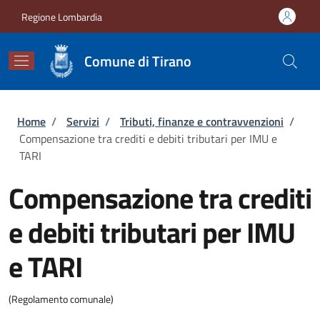
Salta al contenuto principale
Skip to footer content
Regione Lombardia
Comune di Tirano
Briciole di pane
Home
/
Servizi
/
Tributi, finanze e contravvenzioni
/
Compensazione tra crediti e debiti tributari per IMU e
TARI
Compensazione tra crediti
e debiti tributari per IMU
e TARI
(Regolamento comunale)