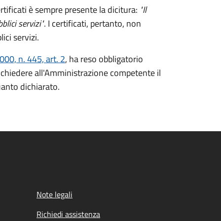
rtificati è sempre presente la dicitura:
"Il
lici servizi"
. I certificati, pertanto, non
ici servizi.
00, n. 445, art. 2
, ha reso obbligatorio
ò richiedere all'Amministrazione competente il
uanto dichiarato.
Note legali
Richiedi assistenza