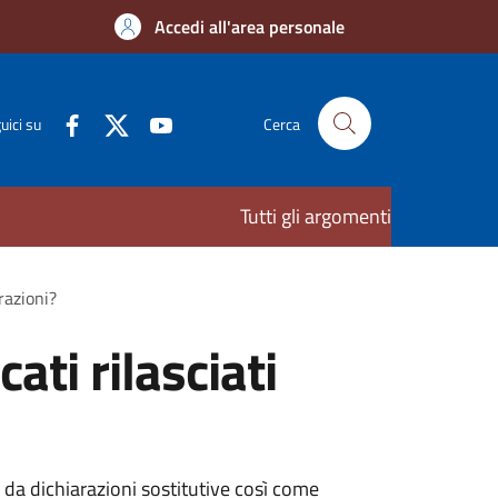
Accedi all'area personale
uici su
Cerca
Tutti gli argomenti
razioni?
ati rilasciati
ti da dichiarazioni sostitutive così come