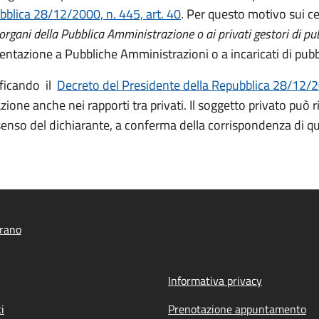
bblica 28/12/2000, n. 445, art. 40
. Per questo motivo sui ce
rgani della Pubblica Amministrazione o ai privati gestori di pubb
sentazione a Pubbliche Amministrazioni o a incaricati di pubbl
ficando il
Decreto del Presidente della Repubblica 28/12/20
cazione anche nei rapporti tra privati. Il soggetto privato pu
onsenso del dichiarante, a conferma della corrispondenza di q
rano
Informativa privacy
i
Prenotazione appuntamento