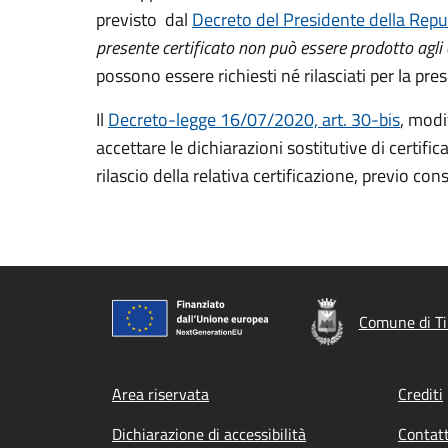
previsto dal
Decreto del Presidente della Repu
presente certificato non può essere prodotto agli o
possono essere richiesti né rilasciati per la pre
Il
Decreto-legge 16/07/2020, art. 30-bis
, modi
accettare le dichiarazioni sostitutive di certifi
rilascio della relativa certificazione, previo c
Comune di Ti
Footer menu
Area riservata
Crediti
Dichiarazione di accessibilità
Contatt