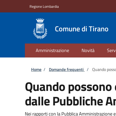
Salta al contenuto principale
Skip to footer content
Regione Lombardia
Comune di Tirano
Amministrazione
Novità
Serv
Briciole di pane
Home
/
Domande frequenti
/
Quando possono
Quando possono esse
dalle Pubbliche A
Nei rapporti con la Pubblica Amministrazione e i 