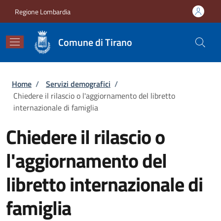
Salta al contenuto principale
Skip to footer content
Regione Lombardia
Comune di Tirano
Briciole di pane
Home
/
Servizi demografici
/
Chiedere il rilascio o l'aggiornamento del libretto
internazionale di famiglia
Chiedere il rilascio o
l'aggiornamento del
libretto internazionale di
famiglia