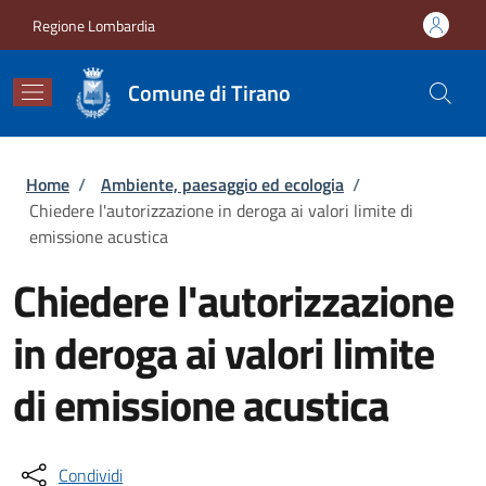
Salta al contenuto principale
Skip to footer content
Regione Lombardia
Comune di Tirano
Briciole di pane
Home
/
Ambiente, paesaggio ed ecologia
/
Chiedere l'autorizzazione in deroga ai valori limite di
emissione acustica
Chiedere l'autorizzazione
in deroga ai valori limite
di emissione acustica
Condividi